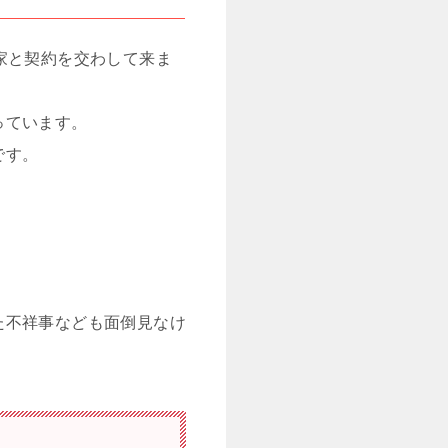
家と契約を交わして来ま
っています。
です。
。
た不祥事なども面倒見なけ