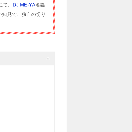
にて、
DJ ME-YA
名義
い知見で、独自の切り