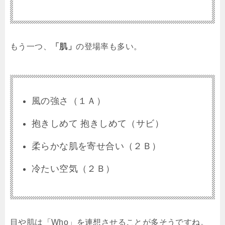
もう一つ、
「肌」
の登場率も多い。
風の強さ（１Ａ）
抱きしめて 抱きしめて（サビ）
柔らかな肌を寄せ合い（２Ｂ）
冷たい空気（２Ｂ）
目や肌は「Who」を連想させることが多そうですね。