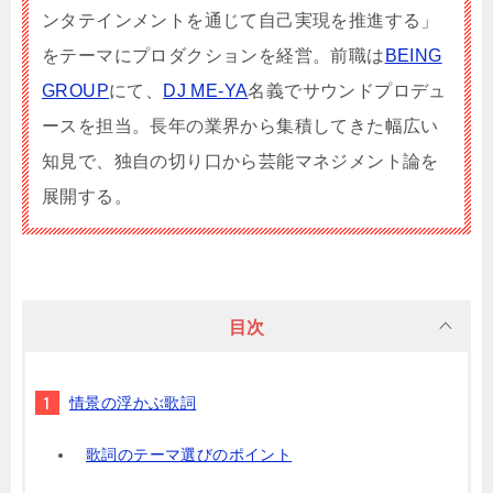
ンタテインメントを通じて自己実現を推進する」
をテーマにプロダクションを経営。前職は
BEING
GROUP
にて、
DJ ME-YA
名義でサウンドプロデュ
ースを担当。長年の業界から集積してきた幅広い
知見で、独自の切り口から芸能マネジメント論を
展開する。
目次
情景の浮かぶ歌詞
歌詞のテーマ選びのポイント