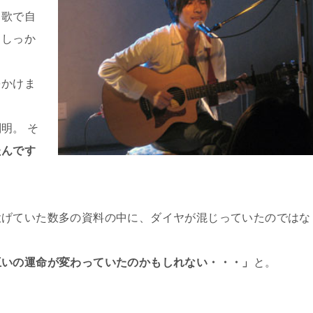
。歌で自
もしっか
をかけま
明。 そ
たんです
投げていた数多の資料の中に、ダイヤが混じっていたのではな
互いの運命が変わっていたのかもしれない・・・」
と。