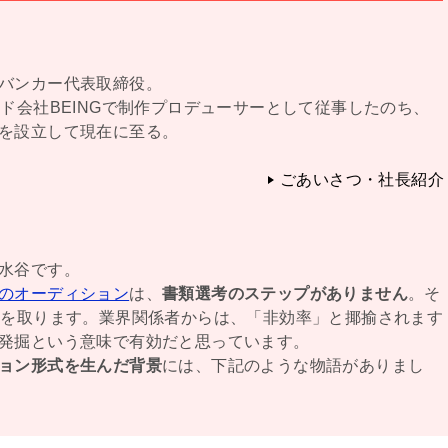
バンカー代表取締役。
ード会社BEINGで制作プロデューサーとして従事したのち、
を設立して現在に至る。
ごあいさつ・社長紹介
水谷です。
のオーディション
は、
書類選考のステップがありません
。そ
間を取ります。業界関係者からは、「非効率」と揶揄されます
発掘という意味で有効だと思っています。
ョン形式を生んだ背景
には、下記のような物語がありまし