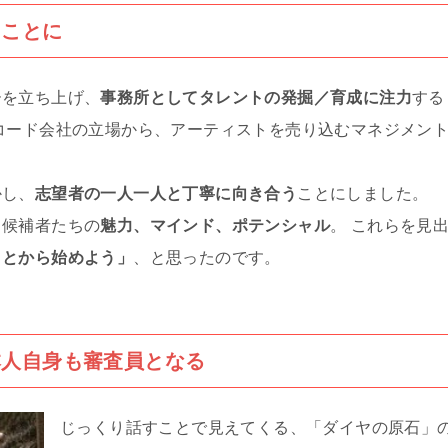
うことに
ーを立ち上げ、
事務所としてタレントの発掘／育成に注力
する
コード会社の立場から、アーティストを売り込むマネジメン
かし、
志望者の一人一人と丁寧に向き合う
ことにしました。
ト候補者たちの
魅力、マインド、ポテンシャル
。 これらを見
ことから始めよう」
、と思ったのです。
本人自身も審査員となる
じっくり話すことで見えてくる、「ダイヤの原石」