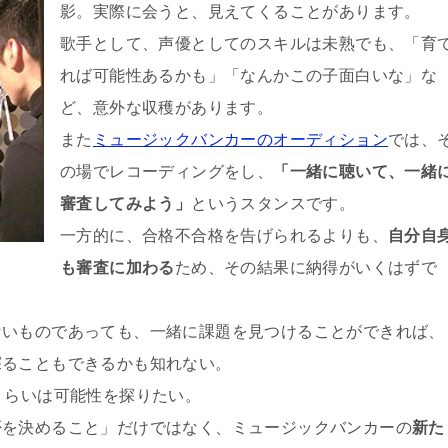
影。実際に会うと、見えてくることがあります。
歌手として、声優としてのスキルは未熟でも、「育
れば可能性あるかも」「なんかこの子面白いな」な
ど、意外な収穫があります。
また
ミュージックバンカーのオーディション
では、
の場でレコーディングをし、
「一緒に聴いて、一緒
審査してみよう」
というスタンスです。
一方的に、合格不合格を告げられるよりも、
自分自
も審査に加わる
ため、その結果に納得がいくはずで
ないものであっても、一緒に課題を見つけることができれば、
探ることもできるかも知れない。
くらいは可能性を探りたい。
否を決めること」だけではなく、ミュージックバンカーの
新た